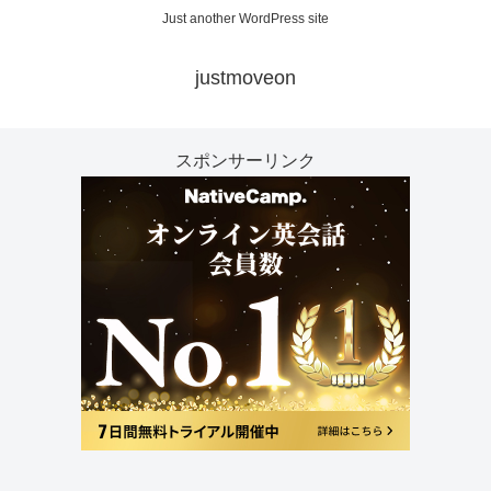
Just another WordPress site
justmoveon
スポンサーリンク