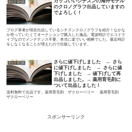
カッコいいシチズンの海外モデル
ナイスな一品
のクロノグラフ出品していますの
でよろしく！
ブログ筆者が現在出品しているシチズンクロノグラフを紹介！なかな
か売っていたくてオークションで購入した逸品。電波時計でエコドラ
イブなのでメンテナンス不要。本当に楽でいい相棒でした。最近時計
をしなくなることが増えたので出版しています。
さらに値下げしました → さら
ナイスな一品
に値下げしました → さらに値
下げしました → 値下げして再
出品しました。→ 薬用育毛剤に
ついて出品しました！
送料無料て出品です。薬用育毛剤 ザクローベリー 薬用育毛剤
ザクローベリー
スポンサーリンク