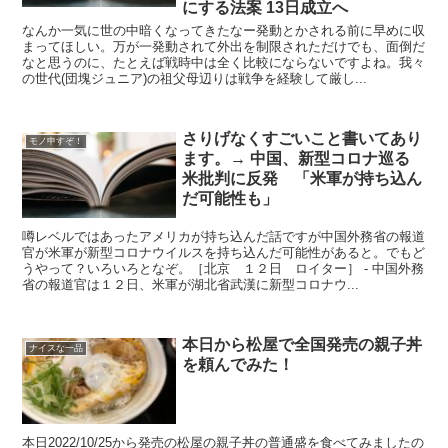
にする法案 13日成立へ
なんか一気に世の中暗くなってきたなー発動とかされる前に早めに収
まってほしい。万が一発動されて外出を制限されただけでも、面倒だ
なと思うのに、たとえば戦時中は全く比較にならないですよね。我々
の世代(団塊ジュニア)の祖父母辺りは戦争を経験して厳し...
さりげなくすごいこと書いてあり
モノ申すぞ！
ます。→ 中国、新型コロナ巡る
米批判に反発 「米軍が持ち込ん
だ可能性も」
噂レベルではあったアメリカが持ち込んだ話ですが中国外務省の報道
官が米軍が新型コロナウイルスを持ち込んだ可能性があると。でもど
うやって？いろいろとなぞ。［北京 １２日 ロイター］ - 中国外務
省の報道官は１２日、米軍が湖北省武漢に新型コロナウ...
本日から松屋で全国発売の親子丼
ナイスな一品
を頼んでみた！
本日2022/10/25から発売の松屋の親子丼の普通盛を食べてみましたの