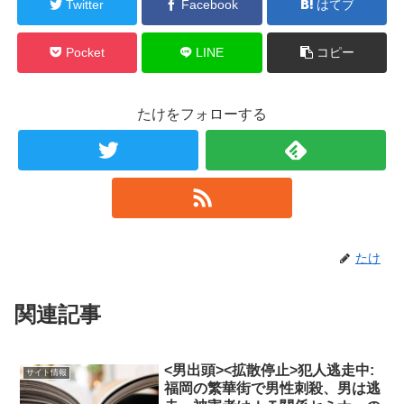
Twitter
Facebook
はてブ
Pocket
LINE
コピー
たけをフォローする
たけ
関連記事
<男出頭><拡散停止>犯人逃走中:
サイト情報
福岡の繁華街で男性刺殺、男は逃