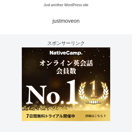
Just another WordPress site
justmoveon
スポンサーリンク