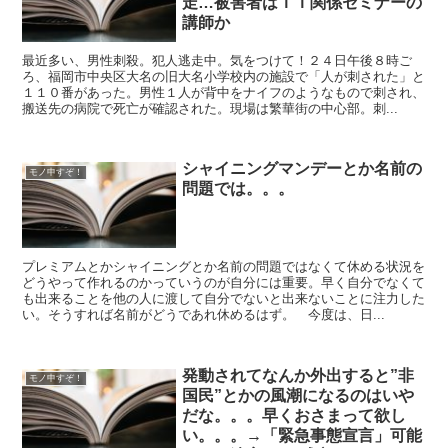
走…被害者はＩＴ関係セミナーの
講師か
最近多い、男性刺殺。犯人逃走中。気をつけて！２４日午後８時ご
ろ、福岡市中央区大名の旧大名小学校内の施設で「人が刺された」と
１１０番があった。男性１人が背中をナイフのようなもので刺され、
搬送先の病院で死亡が確認された。現場は繁華街の中心部。刺...
シャイニングマンデーとか名前の
モノ申すぞ！
問題では。。。
プレミアムとかシャイニングとか名前の問題ではなくて休める状況を
どうやって作れるのかっていうのが自分には重要。早く自分でなくて
も出来ることを他の人に渡して自分でないと出来ないことに注力した
い。そうすれば名前がどうであれ休めるはず。 今度は、日...
発動されてなんか外出すると”非
モノ申すぞ！
国民”とかの風潮になるのはいや
だな。。。早くおさまって欲し
い。。。→「緊急事態宣言」可能