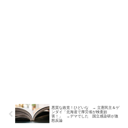
悪質な政党！ひどいな → 立憲民主＆ゲ
ンダイ「北海道で厚労省が検査妨
害！」 →デマでした 国立感染研が激
怒反論