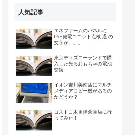
人気記事
エネファームのパネルに
05F発電ユニット点検 過 の
文字が。。。
東京ディズニーランドで購
入した光るおもちゃの電池
交換
イオン吉川美南店にマルチ
メディアコピー機があるの
かどうか？
コストコ木更津倉庫店に行
ってみた！