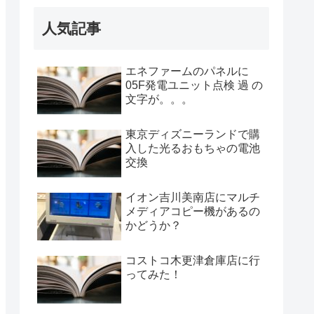
人気記事
エネファームのパネルに
05F発電ユニット点検 過 の
文字が。。。
東京ディズニーランドで購
入した光るおもちゃの電池
交換
イオン吉川美南店にマルチ
メディアコピー機があるの
かどうか？
コストコ木更津倉庫店に行
ってみた！