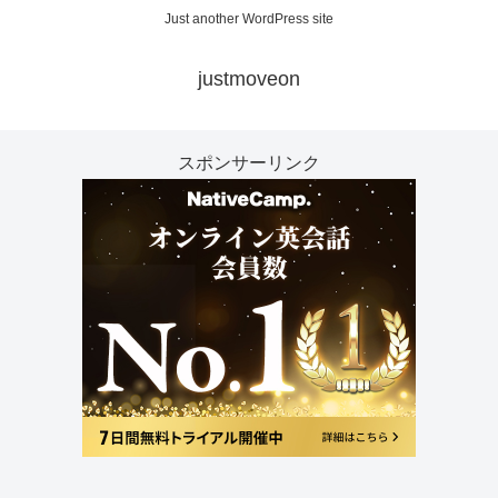
Just another WordPress site
justmoveon
スポンサーリンク