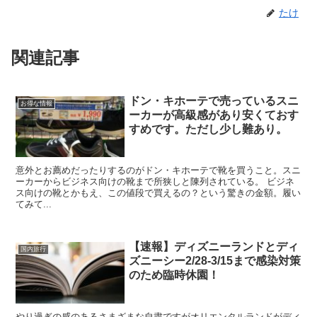
たけ
関連記事
ドン・キホーテで売っているスニ
お得な情報
ーカーが高級感があり安くておす
すめです。ただし少し難あり。
意外とお薦めだったりするのがドン・キホーテで靴を買うこと。スニ
ーカーからビジネス向けの靴まで所狭しと陳列されている。 ビジネ
ス向けの靴とかもえ、この値段で買えるの？という驚きの金額。履い
てみて...
【速報】ディズニーランドとディ
国内旅行
ズニーシー2/28-3/15まで感染対策
のため臨時休園！
やり過ぎの感のあるさまざまな自粛ですがオリエンタルランドがディ