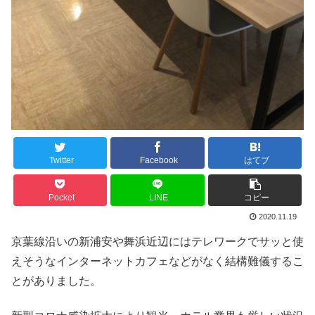
Twitter
Facebook
はてブ
Pocket
LINE
コピー
2020.11.19
京葉線沿いの新浦安や舞浜近辺にはテレワークでサッと使
えそうなインターネットカフェなどがなく結構難儀するこ
とがありました。