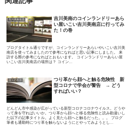
関連記事
吉川美南のコインランドリーあら
吉川美南生活
い屋いこい吉川美南店に行ってみ
た！の巻
ブログタイトル通りですが、コインランドリーあらいやいこい吉川美
南店を使ってみましたので参考になればと思い記事にしました。 来
訪する際の参考になればとおもいます。 コインランドリーあらい屋
いこい吉川美南店の場所は？ コイン...
つり革から顔へと触る危険性 新
日々の生活
型コロナで学会が警告 → どう
すればいい？
どんどん市中感染が広がっている新型コロナコロナウイルス。どうや
って身を守ればいいか。つり革から顔へと移る危険性と読み勘違いし
た以下の記事タイトル。よく見たら顔へと触るだった。。。 プログ
筆者も通勤時につり革を触らないようにとやってみようとし...