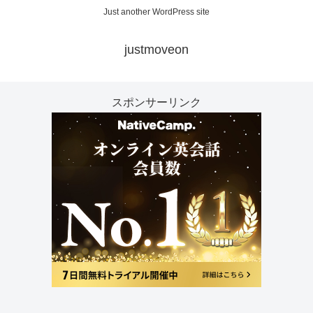
Just another WordPress site
justmoveon
スポンサーリンク