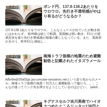
ポンド円、137.8-138.2あたりを
日々の生活
ウロウロ。先行き不透明感がやは
り有るがどうなるか？
137.8-138.2あたりをウロウロ。 こんなニュースが出ていたが動き的
にはかわらず。 欧州株は総じて軟調。英国株は弱い動き。EUとの貿
易交渉を巡り先行き警戒感が相場の重しとなっている。また、英政府
がきのう、昨年EUと締結し...
南海トラフ規模の地震のため避難
モノ申すぞ！
勧告と記載されたイタズラメール
ild5n0w@20a02gs.jaccumulae-ranslators.netという送り先からのメー
ル。南海トラフ規模の地震！31万人に避難勧告って嘘だろ。。。こ
んなの使ってリンク先を押させようとしているのはひどい。 (adsb...
キグナスセルフ吉川美南でハイオ
日々の生活
クつめたところリッター136円と