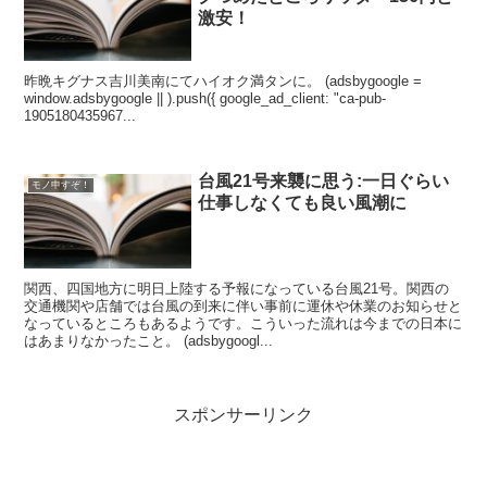
激安！
昨晩キグナス吉川美南にてハイオク満タンに。 (adsbygoogle =
window.adsbygoogle || ).push({ google_ad_client: "ca-pub-
1905180435967...
台風21号来襲に思う:一日ぐらい
モノ申すぞ！
仕事しなくても良い風潮に
関西、四国地方に明日上陸する予報になっている台風21号。関西の
交通機関や店舗では台風の到来に伴い事前に運休や休業のお知らせと
なっているところもあるようです。こういった流れは今までの日本に
はあまりなかったこと。 (adsbygoogl...
スポンサーリンク