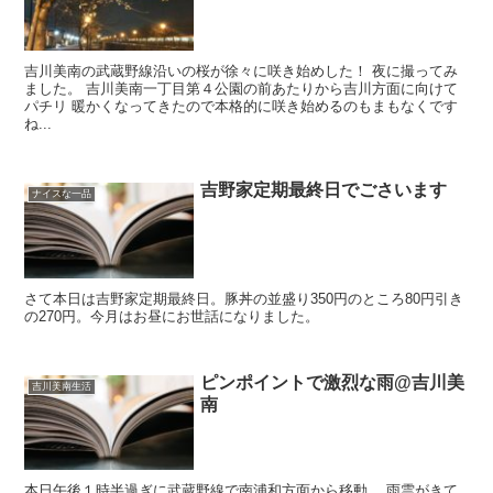
吉川美南の武蔵野線沿いの桜が徐々に咲き始めした！ 夜に撮ってみ
ました。 吉川美南一丁目第４公園の前あたりから吉川方面に向けて
パチリ 暖かくなってきたので本格的に咲き始めるのもまもなくです
ね...
吉野家定期最終日でごさいます
ナイスな一品
さて本日は吉野家定期最終日。豚丼の並盛り350円のところ80円引き
の270円。今月はお昼にお世話になりました。
ピンポイントで激烈な雨@吉川美
吉川美南生活
南
本日午後１時半過ぎに武蔵野線で南浦和方面から移動。 雨雲がきて