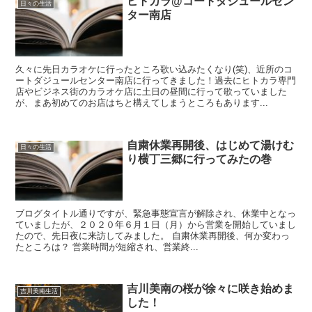
ヒトカラ@コートダジュールセン
日々の生活
ター南店
久々に先日カラオケに行ったところ歌い込みたくなり(笑)、近所のコ
ートダジュールセンター南店に行ってきました！過去にヒトカラ専門
店やビジネス街のカラオケ店に土日の昼間に行って歌っていました
が、まあ初めてのお店はちと構えてしまうところもあります...
自粛休業再開後、はじめて湯けむ
日々の生活
り横丁三郷に行ってみたの巻
ブログタイトル通りですが、緊急事態宣言が解除され、休業中となっ
ていましたが、２０２０年６月１日（月）から営業を開始していまし
たので、先日夜に来訪してみました。 自粛休業再開後、何か変わっ
たところは？ 営業時間が短縮され、営業終...
吉川美南の桜が徐々に咲き始めま
吉川美南生活
した！