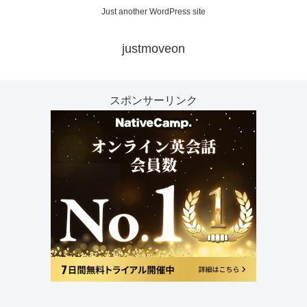
Just another WordPress site
justmoveon
スポンサーリンク