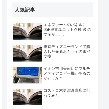
人気記事
エネファームのパネルに
05F発電ユニット点検 過 の
文字が。。。
東京ディズニーランドで購
入した光るおもちゃの電池
交換
イオン吉川美南店にマルチ
メディアコピー機があるの
かどうか？
コストコ木更津倉庫店に行
ってみた！