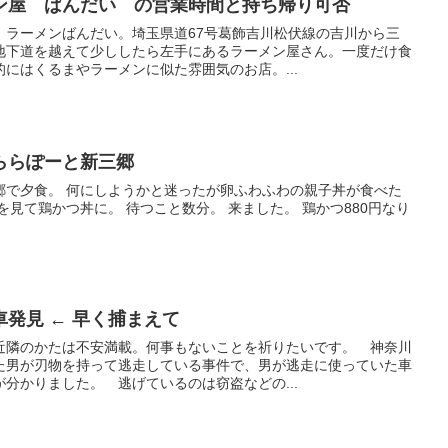
ン屋 ばんだい の営業時間と持ち帰り可否
、ラーメンばんだい。埼玉県道67号葛飾吉川松伏線の吉川から三
地下道を越えて少ししたら左手にあるラーメン屋さん。一度だけ食
にはくるまやラーメンに似た雰囲気のお店。...
ららぽーと新三郷
郷で夕食。 何にしようかと迷ったが卵ふわふわの親子丼が食べた
を見て鶏かつ丼に。 待つこと数分。 来ました。 鶏かつ880円なり
発見 ← 早く捕まえて
近隣のかたは不安満載。何事もないことを祈りたいです。 神奈川
た男が刃物を持って逃走している事件で、男が逃走に使っていた車
分かりました。 逃げているのは窃盗などの...