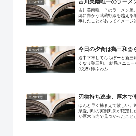
吉川美南唯一のラーメ
日々の生活
吉川美南唯一？のラーメン屋
郷に向かう武蔵野線を越える
事したことがあってイメージ的
今日の夕食は鶏三和@
日々の生活
途中下車してららぽーと新三
くなり鶏三和。 結局メニュー
(税抜) 卵ふわふ...
刃物持ち逃走、厚木で車
モノ申すぞ！
ほんと早く捕まえて欲しい。
県愛川町の実刑判決が確定し
が厚木市内で見つかったことが