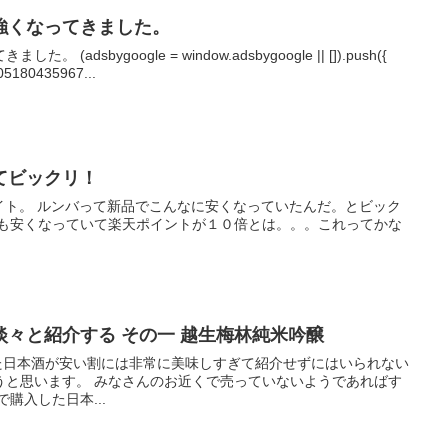
強くなってきました。
dsbygoogle = window.adsbygoogle || []).push({
905180435967...
てビックリ！
天サイト。 ルンバって新品でこんなに安くなっていたんだ。とビック
円も安くなっていて楽天ポイントが１０倍とは。。。これってかな
々と紹介する その一 越生梅林純米吟醸
った日本酒が安い割には非常に美味しすぎて紹介せずにはいられない
うと思います。 みなさんのお近くで売っていないようであればす
購入した日本...