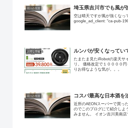
埼玉県吉川市でも風が
日々の生活
空は晴天ですが風が強くなってきました。 (a
google_ad_client: "ca-pub-1
ルンバが安くなってい
お得な情報
たまたま見たiRobotの楽
リ。 価格改定で１００００
りお得なような気が。。。
コスパ最高な日本酒を淡
日々の生活
近所のAEONスーパーで買
のでこのプログにて紹介しよ
みません。 イオン吉川美南店で