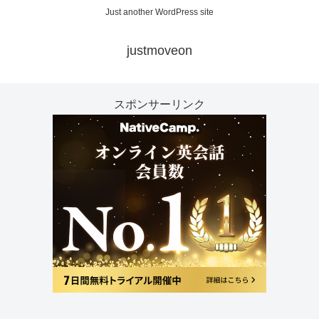
Just another WordPress site
justmoveon
スポンサーリンク