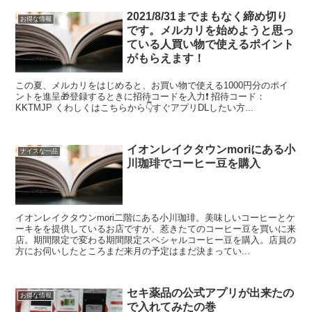
2021/8/31までまもなく締め切り
お得な情報
です。メルカリを始めようと思っ
ている人買い物で使えるポイント
がもらえます！
この夏、メルカリをはじめると、お買い物で使える1000円分のポイ
ントを進呈🎁登録するときに招待コードを入力❗ 招待コード：
KKTMJP くわしくはこちらから👇すぐアプリDLしたい方...
イオンレイクタウンmoriにある小
ナイスな一品
川珈琲でコーヒー豆を購入
イオンレイクタウンmori二階にある小川珈琲。美味しいコーヒーとケ
ーキをを提供しているお店ですが、惹きたてのコーヒー豆を買いに来
店。期間限定で変わる期間限定スペシャルコーヒー豆を購入。店員の
方にお伺いしたところまだ来月の予定はまだ決まってい...
セキ薬品の公式アプリが出来たの
お得な情報
で入れてみたの巻