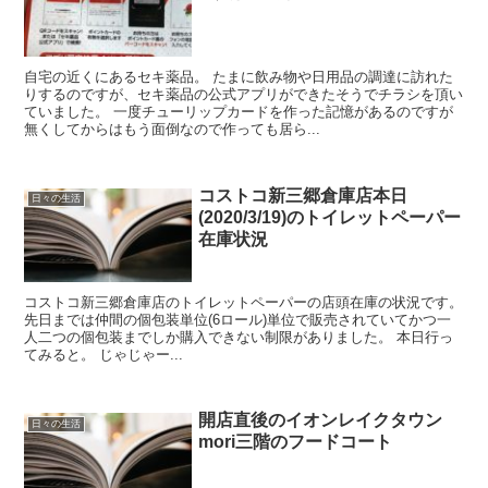
自宅の近くにあるセキ薬品。 たまに飲み物や日用品の調達に訪れた
りするのですが、セキ薬品の公式アプリができたそうでチラシを頂い
ていました。 一度チューリップカードを作った記憶があるのですが
無くしてからはもう面倒なので作っても居ら...
コストコ新三郷倉庫店本日
日々の生活
(2020/3/19)のトイレットペーパー
在庫状況
コストコ新三郷倉庫店のトイレットペーパーの店頭在庫の状況です。
先日までは仲間の個包装単位(6ロール)単位で販売されていてかつ一
人二つの個包装までしか購入できない制限がありました。 本日行っ
てみると。 じゃじゃー...
開店直後のイオンレイクタウン
日々の生活
mori三階のフードコート