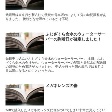
武蔵野線東京行が新八柱で後続の電車遅れにより１分の時間調整があ
りました。 後続がなぜ遅れているかは不明。
ふじざくら命水のウォーターサー
お得な情報
バーの到着日が確定しました！
先日申し込んだふじざくら命水のウォーターサーバー。 本日、ふじ
ざくら命水の会社から、ウォーターサーバーの配送と天然水の配送日
の調整のため電話がありました。 申込を行った際の表示では８月２
日以降になるとのことだったの...
メガネレンズの傷
日々の生活
zoffで購入したメガネのレンズに傷がついてしまい非常に見えにくい