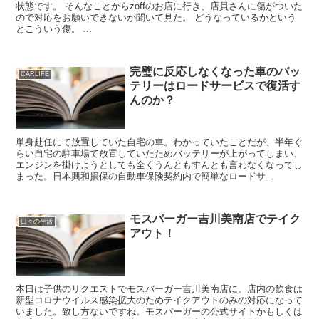
状態です。 そんなことからzoffのお店に行き、店員さんに傷がついた
ので対応をお願いできないか聞いて見た。 どうなっているかという
とこういう傷。 ...
完璧に反応しなくなった車のバッ
CARLIFE
テリーはロードサービスで復活す
んのか？
単身赴任にて放置していた自宅の車。わかっていたことだが、半年ぐ
らい自宅の駐車場て放置していたためバッテリーが上がってしまい、
エンジンを掛けようとしても全くうんともすんとも言わなくなってし
まった。日本興和損保の自動車保険契約内で簡単なロードサ...
モスバーガー吉川美南店でテイク
日々の生活
アウト！
本日は子供のリクエストでモスバーガー吉川美南店に。店内の飲食は
新型コロナウイルス感染拡大のためテイクアウトのみの対応になって
いました。致し方ないですね。モスバーガーの公式サイトかもしくは