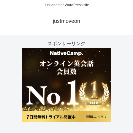
Just another WordPress site
justmoveon
スポンサーリンク