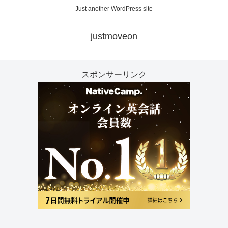
Just another WordPress site
justmoveon
スポンサーリンク