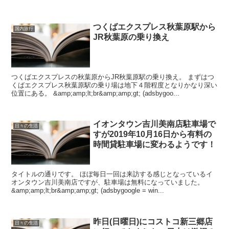
つくばエクスプレス秋葉原駅から
国内旅行
JR秋葉原の乗り換え
つくばエクスプレスの秋葉原からJR秋葉原駅の乗り換え。 まずはつ
くばエクスプレス秋葉原駅の乗り場は地下４階程度となりかなり深い
位置にある。 &amp;amp;lt;br&amp;amp;gt; (adsbygoo...
イオンタウン吉川美南店駐車場で
日々の生活
すが2019年10月16日から有料の
時間貸駐車場に変わるようです！
タイトルの通りです。 ほぼ毎日一回は来訪する感じとなっているイ
オンタウン吉川美南店ですが、駐車場は無料になっていました。
&amp;amp;lt;br&amp;amp;gt; (adsbygoogle = win...
昨日(日曜日)にコストコ新三郷店
日々の生活