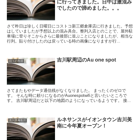
に行ってきました。日中は激混み
でしたので諦めました。。。
さて昨日は珍しく日曜日にコストコ新三郷倉庫店に行きました。予想
はしていましたが予想以上の混み具合。整列入店とのことで、屋外駐
車場に登りそこからさらに最後部に並ぶことになりましたが、相当な
行列。貼り付けしたのは戻っている時の画像になりますが行...
吉川駅周辺のAu one spot
日々の生活
さてまたもやデータ通信残がなくなりました。 まったくのゼロで
す。 そんな時に頼りになるのがAuonespotwifiと言いたいところで
す。 吉川駅周辺だと以下の地図のようになっているようです。 接...
ルネサンスがイオンタウン吉川美
吉川美南生活
南に今年夏オーブン！