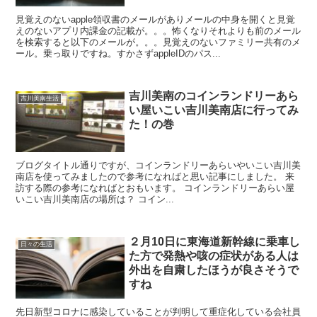
見覚えのないapple領収書のメールがありメールの中身を開くと見覚
えのないアプリ内課金の記載が。。。怖くなりそれよりも前のメール
を検索すると以下のメールが。。。見覚えのないファミリー共有のメ
ール。乗っ取りですね。すかさずappleIDのパス...
吉川美南のコインランドリーあら
吉川美南生活
い屋いこい吉川美南店に行ってみ
た！の巻
ブログタイトル通りですが、コインランドリーあらいやいこい吉川美
南店を使ってみましたので参考になればと思い記事にしました。 来
訪する際の参考になればとおもいます。 コインランドリーあらい屋
いこい吉川美南店の場所は？ コイン...
２月10日に東海道新幹線に乗車し
日々の生活
た方で発熱や咳の症状がある人は
外出を自粛したほうが良さそうで
すね
先日新型コロナに感染していることが判明して重症化している会社員