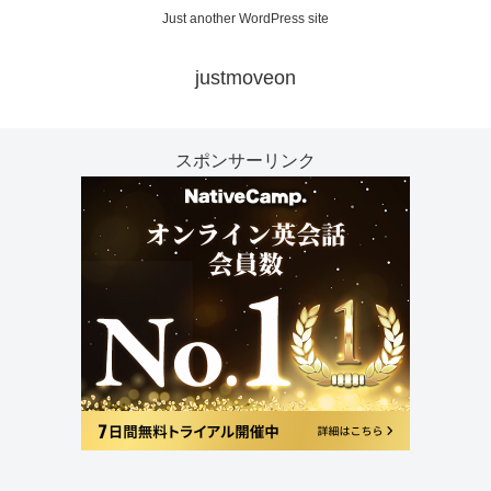
Just another WordPress site
justmoveon
スポンサーリンク