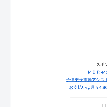
スポ
ＭＢＲ-Mom'
子供乗せ電動アシス
お支払いは月々4,
目