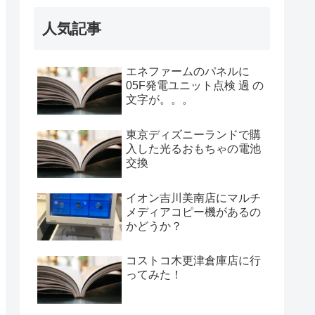
人気記事
エネファームのパネルに
05F発電ユニット点検 過 の
文字が。。。
東京ディズニーランドで購
入した光るおもちゃの電池
交換
イオン吉川美南店にマルチ
メディアコピー機があるの
かどうか？
コストコ木更津倉庫店に行
ってみた！