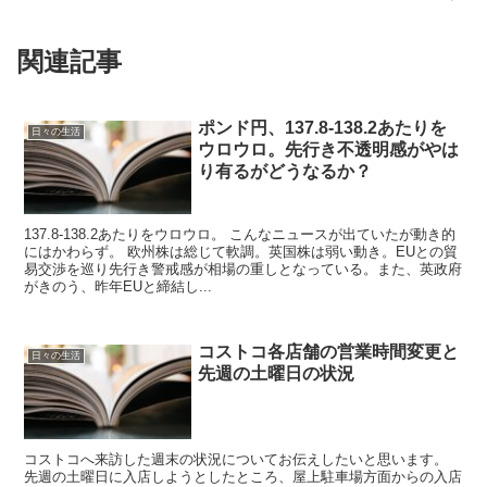
関連記事
ポンド円、137.8-138.2あたりを
日々の生活
ウロウロ。先行き不透明感がやは
り有るがどうなるか？
137.8-138.2あたりをウロウロ。 こんなニュースが出ていたが動き的
にはかわらず。 欧州株は総じて軟調。英国株は弱い動き。EUとの貿
易交渉を巡り先行き警戒感が相場の重しとなっている。また、英政府
がきのう、昨年EUと締結し...
コストコ各店舗の営業時間変更と
日々の生活
先週の土曜日の状況
コストコへ来訪した週末の状況についてお伝えしたいと思います。
先週の土曜日に入店しようとしたところ、屋上駐車場方面からの入店