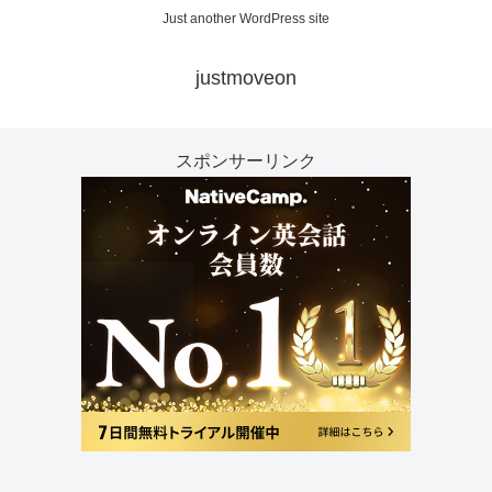
Just another WordPress site
justmoveon
スポンサーリンク