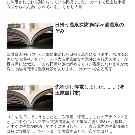
に制限されており列をなしている状況でした。 カートで屋上駐車場
方面からの入店にされている。 しかし大量...
日帰り温泉探訪:阿字ヶ浦温泉の
国内旅行
ぞみ
茨城県大洗町に行った際に来訪した日帰り温泉になります。那珂湊お
さかな市場やアクアワールド大洗水族館など意外にも観光スポットが
目白押しな大洗。そんな日帰り旅の締めくくりが温泉になりますが大
洗には結構日帰り温泉施設があります。その一つである阿字...
先程少し停電しました。。。(埼
日々の生活
玉県吉川市)
ゴミを捨てに行こうとしたところ停電。停電しましたのアナウンスと
ともにすぐにバックアップ(蓄電池)からの電源に切り替わった模様。
とすぐに停電が解消してすぐに復旧した。。。東京電力の停電情報に
は特に情報なし。ツイッターで検索すると吉川市でやはり...