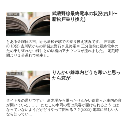
武蔵野線最終電車の状況(吉川〜
国内旅行
新松戸乗り換え)
とある金曜日の吉川から新松戸駅での乗り換え状況です。 吉川駅
(0:10発) 吉川駅からの新習志野行き最終電車 三分位前に最終電車の
ため乗り遅れない様にとの駅構内アナウンスが流れました。 定刻時
間より１分遅れで発車と...
りんかい線車内どうも寒いと思っ
日々の生活
たら窓が
タイトルの通りですが、新木場から乗ったりんかい線乗った車内の窓
が開いている。。。 ただこの車両の窓は乗客が開けられるようには
なっていないようだがどうやって閉める？？(E233) 電車に詳しい人
なら知ってい...