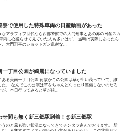
警察で使用した特殊車両の日産動画があった
うなアラフィフ世代なら西部警察での大門刑事とあの赤の日産スカ
殊車両に心躍らせて見ていた人も多いはず。 当時は実際にあったら
、大門刑事のショットガン乱射な...
南一丁目公園が綺麗になっていました
にある美南一丁目公園 何故かこの公園は草が生い茂っていて、誰
した。 なんでこの公演は草をちゃんと刈ったり整備しないのだろ
が、本日行ってみると草が綺...
わせ間も無く新三郷駅到着！@新三郷駅
いうのと風も強い状況になってきてチンタラ進んでおります。 新
、むしろ寒すぎてドアが開かない方がありがたい。 この状態だと