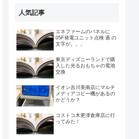
人気記事
エネファームのパネルに
05F発電ユニット点検 過 の
文字が。。。
東京ディズニーランドで購
入した光るおもちゃの電池
交換
イオン吉川美南店にマルチ
メディアコピー機があるの
かどうか？
コストコ木更津倉庫店に行
ってみた！