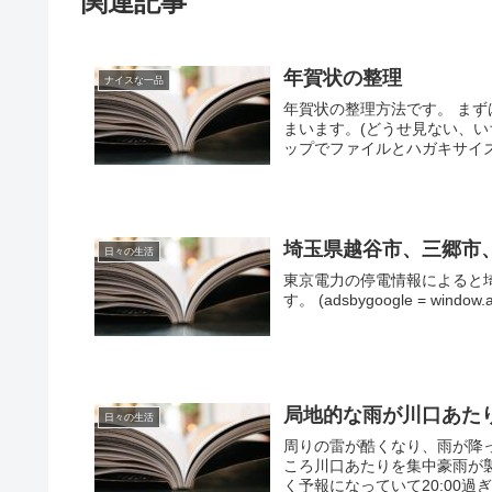
関連記事
年賀状の整理
ナイスな一品
年賀状の整理方法です。 ま
まいます。(どうせ見ない、い
ップでファイルとハガキサイズ
埼玉県越谷市、三郷市
日々の生活
東京電力の停電情報によると
す。 (adsbygoogle = window.ads
局地的な雨が川口あた
日々の生活
周りの雷が酷くなり、雨が降っ
ころ川口あたりを集中豪雨が
く予報になっていて20:00過ぎに