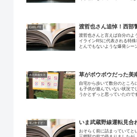
渡哲也さん追悼！西部
CARLIFE
渡哲也さんと言えば自分のよ
イラインRSに代表される特
とんでもないような爆発シーン
草がボウボウだった美
吉川美南生活
自宅から歩いて数分のところ
も子供が遊んでいない状況で
うかとずっと思っていたのです
いま武蔵野線運転見合
モノ申すぞ！
おそらく前に詰まっていてと
三郷駅の前で停まりましたが