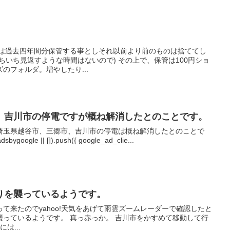
ずは過去四年間分保管する事としそれ以前より前のものは捨ててし
ちいち見返すような時間はないので) その上で、保管は100円ショ
のフォルダ。増やしたり...
、吉川市の停電ですが概ね解消したとのことです。
埼玉県越谷市、三郷市、吉川市の停電は概ね解消したとのことで
bygoogle || []).push({ google_ad_clie...
りを襲っているようです。
て来たのでyahoo!天気をあげて雨雲ズームレーダーで確認したと
襲っているようです。 真っ赤っか。 吉川市をかすめて移動して行
は...