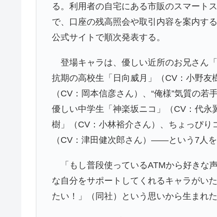
る。利用者の自宅にある市販のスマート
で、口座の残高照会や取引内容を案内す
公式サイトで順次発表する。
登場キャラは、優しい近所のお兄さん「
抗期の高校生「日向威月」（CV：小野友樹
（CV：岡本信彦さん）、“俺様”気質の若
優しい中学生「神楽坂ニコ」（CV：代永
樹」（CV：小林裕介さん）、ちょっぴり
（CV：津田健次郎さん）――という7人
「もし普段使っているATMから好きな
な自分をサポートしてくれるキャラがい
たい！」（同社）という思いから生まれ