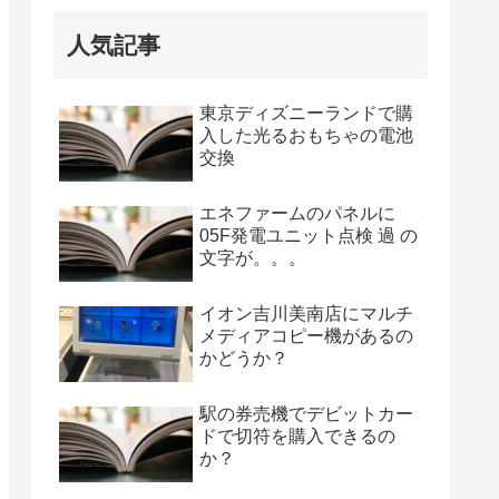
人気記事
東京ディズニーランドで購
入した光るおもちゃの電池
交換
エネファームのパネルに
05F発電ユニット点検 過 の
文字が。。。
イオン吉川美南店にマルチ
メディアコピー機があるの
かどうか？
駅の券売機でデビットカー
ドで切符を購入できるの
か？