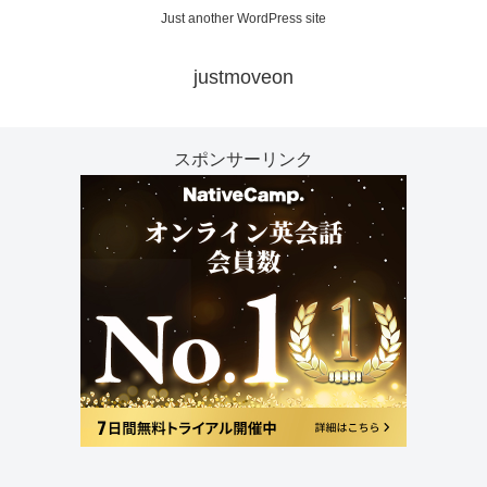
Just another WordPress site
justmoveon
スポンサーリンク