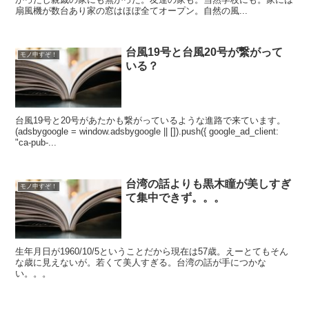
扇風機が数台あり家の窓はほぼ全てオープン。自然の風...
台風19号と台風20号が繋がって
モノ申すぞ！
いる？
台風19号と20号があたかも繋がっているような進路で来ています。
(adsbygoogle = window.adsbygoogle || []).push({ google_ad_client:
"ca-pub-...
台湾の話よりも黒木瞳が美しすぎ
モノ申すぞ！
て集中できず。。。
生年月日が1960/10/5ということだから現在は57歳。えーとてもそん
な歳に見えないが。若くて美人すぎる。台湾の話が手につかな
い。。。