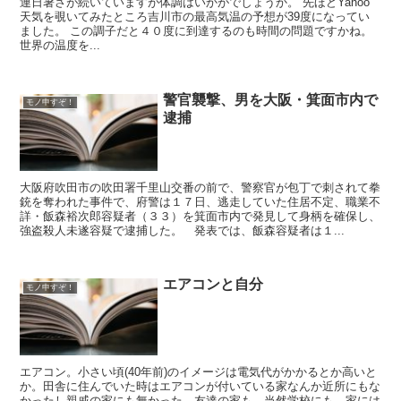
連日暑さが続いていますが体調はいかがでしょうか。 先ほどYahoo
天気を覗いてみたところ吉川市の最高気温の予想が39度になってい
ました。 この調子だと４０度に到達するのも時間の問題ですかね。
世界の温度を...
警官襲撃、男を大阪・箕面市内で
モノ申すぞ！
逮捕
大阪府吹田市の吹田署千里山交番の前で、警察官が包丁で刺されて拳
銃を奪われた事件で、府警は１７日、逃走していた住居不定、職業不
詳・飯森裕次郎容疑者（３３）を箕面市内で発見して身柄を確保し、
強盗殺人未遂容疑で逮捕した。 発表では、飯森容疑者は１...
エアコンと自分
モノ申すぞ！
エアコン。小さい頃(40年前)のイメージは電気代がかかるとか高いと
か。田舎に住んでいた時はエアコンが付いている家なんか近所にもな
かったし親戚の家にも無かった。友達の家も。当然学校にも。家には