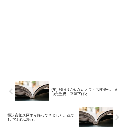
(笑) 居眠りさせないオフィス開発へ ま
ぶた監視→室温下げる
横浜市都筑区雨が降ってきました。傘な
しではずぶ濡れ。