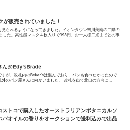
スクが販売されていました！
も見られるようになってきました。イオンタウン吉川美南の二階の
ました。高性能マスク４枚入りで398円。お一人様二点までとの事
Edy’sBrade
すが、改札内のBeker'sは混んでおり、パンも食べたかったので
外のパン屋さんに向かいました。 改札を出て北口の方向に...
コストコで購入したオーストラリアンボタニカルソ
ホバオイルの香りをオークションで送料込みで出品