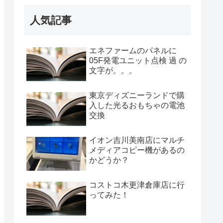
人気記事
エネファームのパネルに
05F発電ユニット点検 過 の
文字が。。。
東京ディズニーランドで購
入した光るおもちゃの電池
交換
イオン吉川美南店にマルチ
メディアコピー機があるの
かどうか？
コストコ木更津倉庫店に行
ってみた！