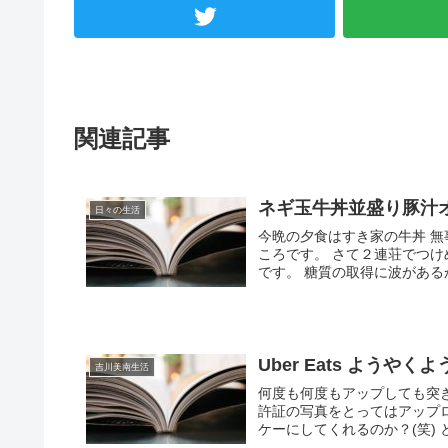
関連記事
ネギ玉牛丼並盛り豚汁
日々の生活
今晩の夕食はすき家の牛丼 
ころです。 さて２連荘でつ
です。 糖質の取得に波があるか
Uber Eats よう
吉川美南生活
何度も何度もアップしても突
許証の写真をとってはアップ
ケーにしてくれるのか？(笑) 