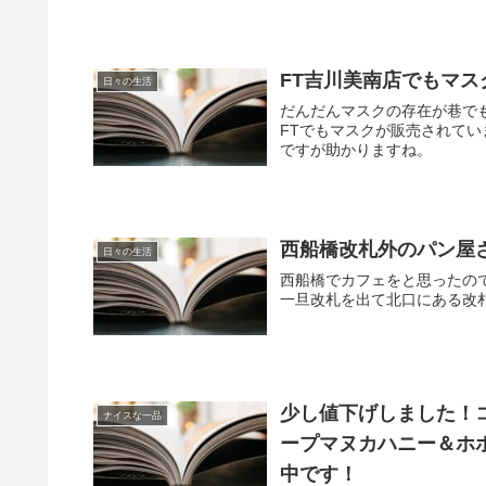
FT吉川美南店でもマ
日々の生活
だんだんマスクの存在が巷で
FTでもマスクが販売されてい
ですが助かりますね。
西船橋改札外のパン屋さん@
日々の生活
西船橋でカフェをと思ったので
一旦改札を出て北口にある改札
少し値下げしました！
ナイスな一品
ープマヌカハニー＆ホ
中です！