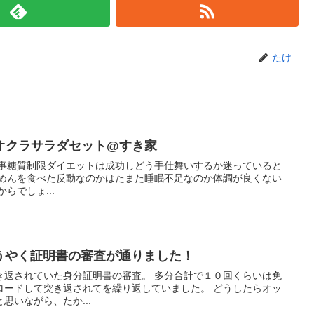
たけ
オクラサラダセット@すき家
無事糖質制限ダイエットは成功しどう手仕舞いするか迷っていると
けめんを食べた反動なのかはたまた睡眠不足なのか体調が良くない
らでしょ...
やくようやく証明書の審査が通りました！
き返されていた身分証明書の審査。 多分合計で１０回くらいは免
ロードして突き返されてを繰り返していました。 どうしたらオッ
と思いながら、たか...