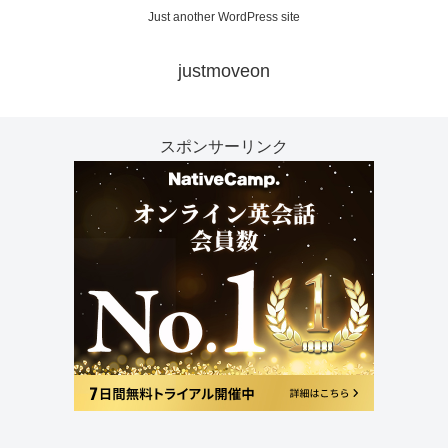
Just another WordPress site
justmoveon
スポンサーリンク