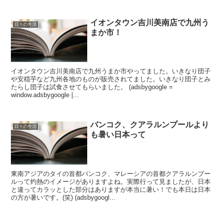
イオンタウン吉川美南店で九州う
日々の生活
まか市！
イオンタウン吉川美南店で九州うまか市やってました。いきなり団子
や安穏芋など九州各地のものが販売されてました。いきなり団子とみ
たらし団子は試食させてもらいました。 (adsbygoogle =
window.adsbygoogle |...
バンコク、クアラルンプールより
日々の生活
も暑い日本って
東南アジアのタイの首都バンコク、マレーシアの首都クアラルンプー
ルって灼熱のイメージがありますよね。実際行って見ましたが、日本
と違ってカラッとした部分はありますが本当に暑い！でも本日は日本
の方が暑いです。(笑) (adsbygoogl...