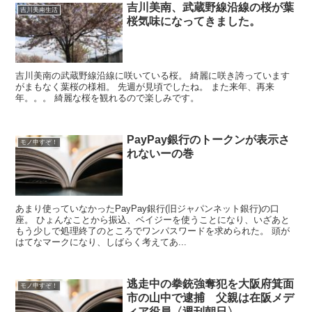
吉川美南、武蔵野線沿線の桜が葉
吉川美南生活
桜気味になってきました。
吉川美南の武蔵野線沿線に咲いている桜。 綺麗に咲き誇っています
がまもなく葉桜の様相。 先週が見頃でしたね。 また来年、再来
年。。。 綺麗な桜を観れるので楽しみです。
PayPay銀行のトークンが表示さ
モノ申すぞ！
れないーの巻
あまり使っていなかったPayPay銀行(旧ジャパンネット銀行)の口
座。 ひょんなことから振込、ベイジーを使うことになり、いざあと
もう少しで処理終了のところでワンパスワードを求められた。 頭が
はてなマークになり、しばらく考えてあ...
逃走中の拳銃強奪犯を大阪府箕面
モノ申すぞ！
市の山中で逮捕 父親は在阪メデ
ィア役員〈週刊朝日〉