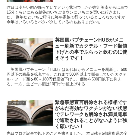
昨日は冷たい雨が降っていてという状況でしたが吉川美南からは車で
15分くらいにある越谷のいちごタウンにいちごを買いに行きまし
た。 例年だといちご狩りに毎年家族で行っているところなのですが
今年はいろいろとバタバタしているのもありまだいち...
英国風パブチェーンHUBがメニ
日々の生活
ュー刷新でカクテル・フード類値
下げとの事でふらっと飲むのに使
えそうです！
英国風パブチェーン「HUB」は6月1日からメニューを刷新し、500
円以下の商品を拡充する。これまで500円以上で販売していたカクテ
ル・フード類を80～180円程度値下げし、価格を500円以下に抑え
る。一方、生ビール類は10円ずつ値上げする...
緊急事態宣言解除される様相です
モノ申すぞ！
が未だ有効なワクチンがない状態
でテレワークも解除され満員電車
で通勤されることがないように強
く願いたい！
先日ブログ記事で以下のことを書きました。 本日残る5都道府県の全