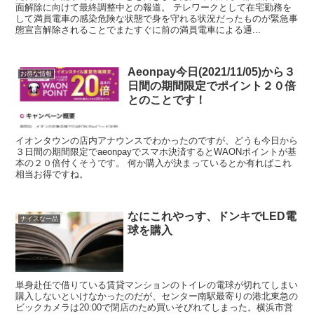
面解除に向けて最終調整中との報道。 テレワークとして在宅勤務を
して満員電車の感染危険な状態で身を守れる状況だったものが緊急事
態宣言解除されることでまたすぐに前の満員電車による通...
Aeonpay今日(2021/11/05)から３
お得な情報
日間の期間限定でポイント２０倍
とのことです！
イオンタウンの店内アナウンスでわかったのですが、どうも今日から
３日間の期間限定でaeonpayでスマホ決済するとWAONポイントが基
本の２０倍付くそうです。 何か購入が決まっているとか有ればこれ
相当お得ですね。
なにこれやっす、ドンキでLED電
ナイスな一品
球を購入
単身赴任で借りている賃貸マンションのトイレの電球が切れてしまい
購入しないといけなかったのだが、センター南駅最寄りの港北東急の
ビックカメラは20:00で閉店のため買いそびれてしまった。横浜市営