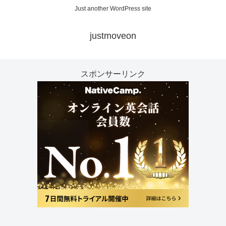
Just another WordPress site
justmoveon
スポンサーリンク