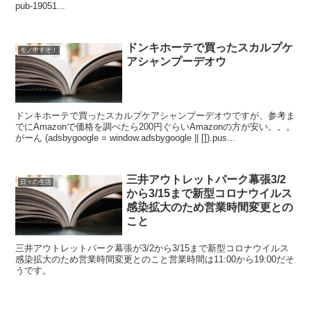
pub-19051...
ドンキホーテで買ったスカルプケ
モノ申すぞ！
アシャンプーデオウ
ドンキホーテで買ったスカルプケアシャンプーデオウですが、参考ま
でにAmazonで価格を調べたら200円ぐらいAmazonの方が安い。。。
がーん (adsbygoogle = window.adsbygoogle || []).pus...
三井アウトレットパーク幕張3/2
日々の生活
から3/15まで新型コロナウイルス
感染拡大のため営業時間変更との
こと
三井アウトレットパーク幕張が3/2から3/15まで新型コロナウイルス
感染拡大のため営業時間変更とのこと営業時間は11:00から19:00だそ
うです。