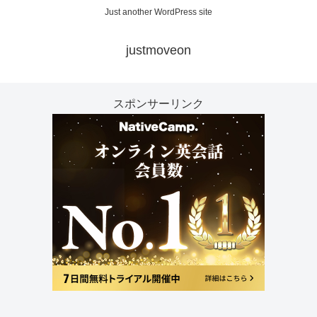
Just another WordPress site
justmoveon
スポンサーリンク