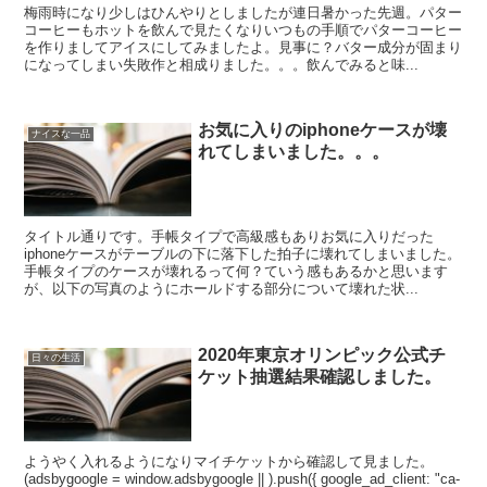
梅雨時になり少しはひんやりとしましたが連日暑かった先週。パター
コーヒーもホットを飲んで見たくなりいつもの手順でパターコーヒー
を作りましてアイスにしてみましたよ。見事に？バター成分が固まり
になってしまい失敗作と相成りました。。。飲んでみると味...
お気に入りのiphoneケースが壊
ナイスな一品
れてしまいました。。。
タイトル通りです。手帳タイプで高級感もありお気に入りだった
iphoneケースがテーブルの下に落下した拍子に壊れてしまいました。
手帳タイプのケースが壊れるって何？ていう感もあるかと思います
が、以下の写真のようにホールドする部分について壊れた状...
2020年東京オリンピック公式チ
日々の生活
ケット抽選結果確認しました。
ようやく入れるようになりマイチケットから確認して見ました。
(adsbygoogle = window.adsbygoogle || ).push({ google_ad_client: "ca-