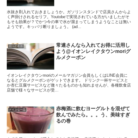
水抜き剤入れておきましょうか。ガソリンスタンドで店員さんからよ
く声掛けされるセリフ。Youtobeで実現されている方がいましたがそ
もそも効果が？でかつ今の車で水が溜まってしまうようなことは無い
ようです。キッパリ断りましょう。 (ad...
常連さんなら入れてお得に活用し
日々の生活
よう@イオンレイクタウンmoriグ
ルメクーポン
イオンレイクタウンmoriのメールマガジン会員もしくはLINE会員に
なるとグルメクーポンがゲットできます。 ドリンク一杯サービスと
か杏仁豆腐サービスなど微々たるものかも知れませんが、各種飲食店
店舗で様々なサービスが受...
赤梅酒に飲むヨーグルトを混ぜて
ナイスな一品
飲んでみたら。。。う、美味すぎ
るの巻