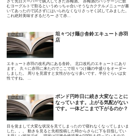
さて先日スーパーで購入してきた赤梅酒。 赤梅酒のパッケージに飲
むヨーグルトで割るというめっちゃ合いそうなカクテルメニューが書
いてあったので試さずにはいられなくなりさっそく試してみました。
これ絶対美味すぎるだろー さて赤...
坦々つけ麺@舎鈴エキュート赤羽
日々の生活
店
エキュート赤羽の改札内にある舎鈴。 北口改札のエキュートにあり
ます。 久々に赤羽に来たのでここで坦々つけ麺の中盛りをオーダー
しました。 周りを見渡すと女性がかなり多いです。半分ぐらいは女
性ですね。 ...
ポンド円昨日に続き大変なことに
日々の生活
なっています。上がる気配がない
です。一体どこまで下がるのか？
目を覚まして大変な状況を見てしまったので寝れなくなってしまいま
した。。。 動きを見ると先程投稿した時からさらに下を目指してい
る悲しい状況です。 現状は証拠金維持率が100%を切っているので