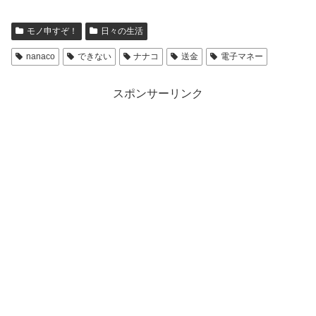
モノ申すぞ！
日々の生活
nanaco
できない
ナナコ
送金
電子マネー
スポンサーリンク