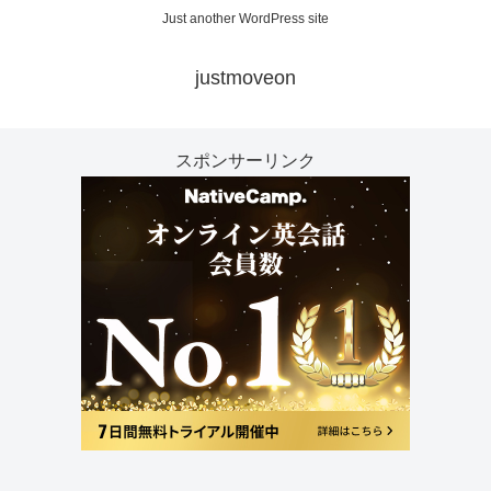
Just another WordPress site
justmoveon
スポンサーリンク