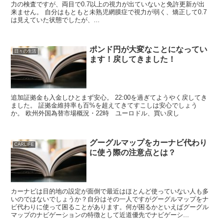
力の検査ですが、両目で0.7以上の視力が出ていないと免許更新が出
来ません。 自分はもともと未熟児網膜症で視力が弱く、矯正して0.7
は見えていた状態でしたが、...
ポンド円が大変なことになってい
日々の生活
ます！戻してきました！
追加証拠金も入金しひとまず安心。 22:00を過ぎてようやく戻してき
ました。 証拠金維持率も百%を超えてきてすこしは安心でしょう
か。 欧州外国為替市場概況・22時 ユーロドル、買い戻し
グーグルマップをカーナビ代わり
CARLIFE
に使う際の注意点とは？
カーナビは目的地の設定が面倒で最近はほとんど使っていない人も多
いのではないでしょうか？自分はその一人ですがグーグルマップをナ
ビ代わりに使って困ることがあります。何が困るかといえばグーグル
マップのナビゲーションの特徴として近道優先でナビゲーシ...