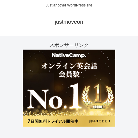
Just another WordPress site
justmoveon
スポンサーリンク