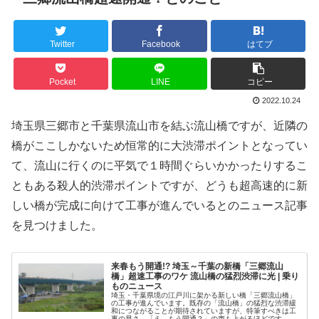
Twitter
Facebook
はてブ
Pocket
LINE
コピー
2022.10.24
埼玉県三郷市と千葉県流山市を結ぶ流山橋ですが、近隣の
橋がここしかないため恒常的に大渋滞ポイントとなってい
て、流山に行くのに平気で１時間ぐらいかかったりするこ
ともある殺人的渋滞ポイントですが、どうも超高速的に新
しい橋が完成に向けて工事が進んでいるとのニュース記事
を見つけました。
来春もう開通!? 埼玉～千葉の新橋「三郷流山
橋」超速工事のワケ 流山橋の猛烈渋滞に光 | 乗り
ものニュース
埼玉・千葉県境の江戸川に架かる新しい橋「三郷流山橋」
の工事が進んでいます。既存の「流山橋」の猛烈な渋滞緩
和につながることが期待されていますが、特筆すべきは工
事の早さ。「え、もう開通？」の声も上がるほどです。