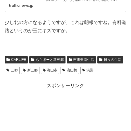
trafficnews.jp
少し北の方になるようですが、これは朗報ですね。有料道
路というのが玉にキズですが。
CARLIFE
ららぽーと新三郷
吉川美南生活
日々の生活
三郷
新三郷
流山市
流山橋
渋滞
スポンサーリンク