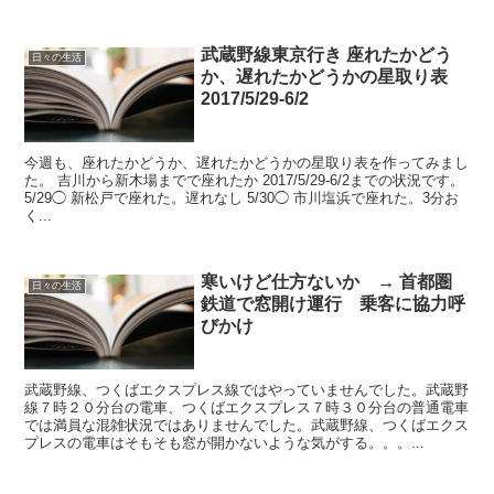
武蔵野線東京行き 座れたかどう
日々の生活
か、遅れたかどうかの星取り表
2017/5/29-6/2
今週も、座れたかどうか、遅れたかどうかの星取り表を作ってみまし
た。 吉川から新木場までで座れたか 2017/5/29-6/2までの状況です。
5/29◯ 新松戸で座れた。遅れなし 5/30◯ 市川塩浜で座れた。3分お
く...
寒いけど仕方ないか → 首都圏
日々の生活
鉄道で窓開け運行 乗客に協力呼
びかけ
武蔵野線、つくばエクスプレス線ではやっていませんでした。武蔵野
線７時２０分台の電車、つくばエクスプレス７時３０分台の普通電車
では満員な混雑状況ではありませんでした。武蔵野線、つくばエクス
プレスの電車はそもそも窓が開かないような気がする。。。...