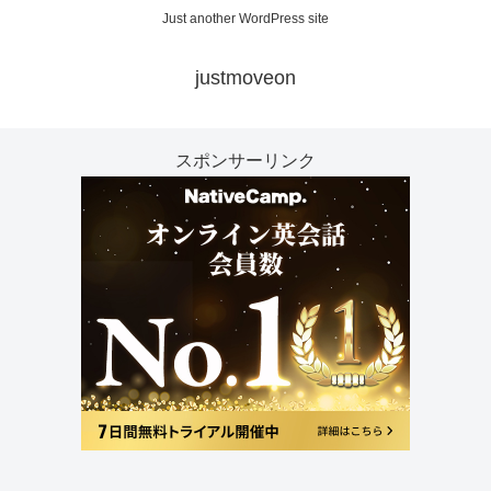
Just another WordPress site
justmoveon
スポンサーリンク