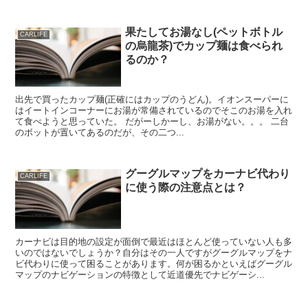
果たしてお湯なし(ペットボトル
CARLIFE
の烏龍茶)でカップ麺は食べられ
るのか？
出先で買ったカップ麺(正確にはカップのうどん)。イオンスーパーに
はイートインコーナーにお湯が常備されているのでそこのお湯を入れ
て食べようと思っていた。 だがーしかーし、お湯がない。。。 二台
のボットが置いてあるのだが、その二つ...
グーグルマップをカーナビ代わり
CARLIFE
に使う際の注意点とは？
カーナビは目的地の設定が面倒で最近はほとんど使っていない人も多
いのではないでしょうか？自分はその一人ですがグーグルマップをナ
ビ代わりに使って困ることがあります。何が困るかといえばグーグル
マップのナビゲーションの特徴として近道優先でナビゲーシ...