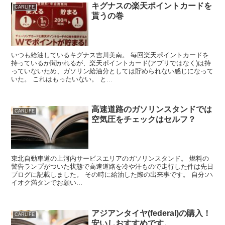
キグナスの楽天ポイントカードを
CARLIFE
貰うの巻
いつも給油しているキグナス吉川美南。 毎回楽天ポイントカードを
持っているか聞かれるが、楽天ポイントカード(アプリではなく)は持
っていないため、ガソリン給油分としては貯められない感じになって
いた。 これはもったいない。 と...
高速道路のガソリンスタンドでは
CARLIFE
空気圧をチェックはセルフ？
東北自動車道の上河内サービスエリアのガソリンスタンド。 燃料の
警告ランプがついた状態で高速道路を冷や汗もので走行した件は先日
ブログに記載しました。 その時に給油した際の出来事です。 自分:ハ
イオク満タンでお願い...
アジアンタイヤ(federal)の購入！
CARLIFE
安いしおすすめです。