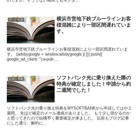
のですが、そうでない期間でもネクタ...
横浜市営地下鉄ブルーラインお客
日々の生活
様混雑により一部区間遅れていま
す。
横浜市営地下鉄ブルーラインお客様混雑により一部区間遅れていま
す。 (adsbygoogle = window.adsbygoogle || []).push({
google_ad_client: "ca-pub-...
ソフトバンク光に乗り換えた際の
お得な情報
特典が確定しました！申請から約
二週間でした！
ソフトバンク光の乗り換え特典をMYSOFTBANKから申請してはや２
週間。 先ほど確定のメール連絡がありました。 もう少し掛かるのか
と思ってきたので結構早く審査確定が来ました。 以前もブログ記事
にした通り、解約に...