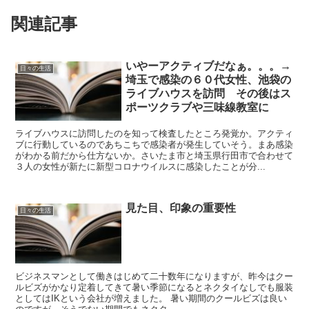
関連記事
いやーアクティブだなぁ。。。→
日々の生活
埼玉で感染の６０代女性、池袋の
ライブハウスを訪問 その後はス
ポーツクラブや三味線教室に
ライブハウスに訪問したのを知って検査したところ発覚か。アクティ
ブに行動しているのであちこちで感染者が発生していそう。まあ感染
がわかる前だから仕方ないか。さいたま市と埼玉県行田市で合わせて
３人の女性が新たに新型コロナウイルスに感染したことが分...
見た目、印象の重要性
日々の生活
ビジネスマンとして働きはじめて二十数年になりますが、昨今はクー
ルビズがかなり定着してきて暑い季節になるとネクタイなしでも服装
としてはIKという会社が増えました。 暑い期間のクールビズは良い