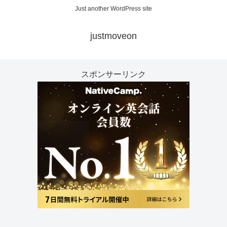
Just another WordPress site
justmoveon
スポンサーリンク