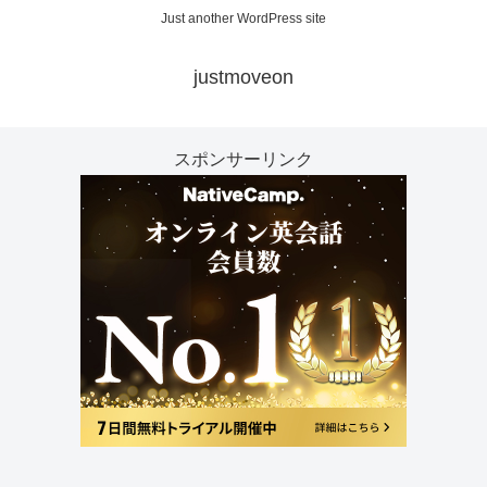
Just another WordPress site
justmoveon
スポンサーリンク