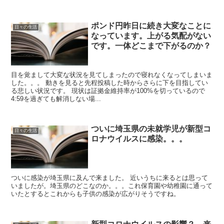
ポンド円昨日に続き大変なことに
日々の生活
なっています。上がる気配がない
です。一体どこまで下がるのか？
目を覚まして大変な状況を見てしまったので寝れなくなってしまいま
した。。。 動きを見ると先程投稿した時からさらに下を目指してい
る悲しい状況です。 現状は証拠金維持率が100%を切っているので
4:59を過ぎても解消しない場...
ついに埼玉県の未就学児が新型コ
日々の生活
ロナウイルスに感染。。。
ついに感染が埼玉県に及んで来ました。 近いうちに来るとは思って
いましたが。埼玉県のどこなのか。。。これ保育園や幼稚園に通って
いたとするとこれからも子供の感染が広がりそうですね。