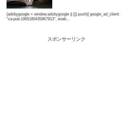
(adsbygoogle = window.adsbygoogle || []).push({ google_ad_client:
"ca-pub-1905180435967913", enab...
スポンサーリンク