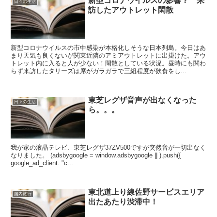
新型コロナウイルスの影響？ 来
日々の生活
訪したアウトレット閑散
新型コロナウイルスの市中感染が本格化しそうな日本列島。今日はあ
まり天気も良くないが関東近隣のアミアウトレットに出掛けた。アウ
トレット内に入ると人が少ない！閑散としている状況。昼時にも関わ
らず来訪したタリーズは席がガラガラで三組程度が飲食をし...
東芝レグザ音声が出なくなった
日々の生活
ら。。。
我が家の液晶テレビ、東芝レグザ37ZV500ですが突然音が一切出なく
なりました。 (adsbygoogle = window.adsbygoogle || ).push({
google_ad_client: "c...
東北道上り線佐野サービスエリア
国内旅行
出たあたり渋滞中！