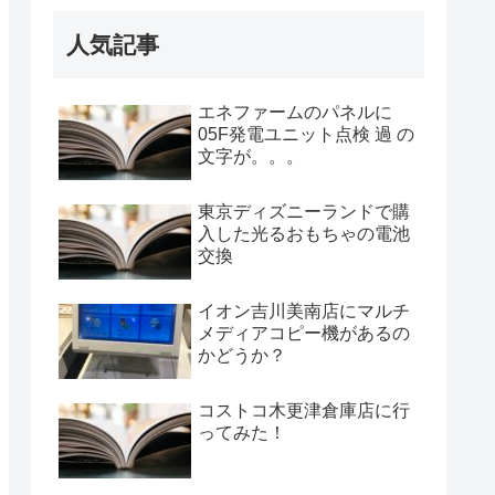
人気記事
エネファームのパネルに
05F発電ユニット点検 過 の
文字が。。。
東京ディズニーランドで購
入した光るおもちゃの電池
交換
イオン吉川美南店にマルチ
メディアコピー機があるの
かどうか？
コストコ木更津倉庫店に行
ってみた！