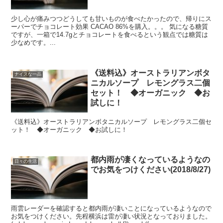
少し心が痛みつつどうしても甘いものが食べたかったので、帰りにス
ーパーでチョコレート効果 CACAO 86%を購入。。。 気になる糖質
ですが、一箱で14.7gとチョコレートを食べるという観点では糖質は
少なめです。...
《送料込》オーストラリアンボタ
ナイスな一品
ニカルソープ レモングラス二個
セット！ ◆オーガニック ◆お
試しに！
《送料込》オーストラリアンボタニカルソープ レモングラス二個セ
ット！ ◆オーガニック ◆お試しに！
都内雨が凄くなっているようなの
日々の生活
でお気をつけください(2018/8/27)
雨雲レーダーを確認すると都内雨が凄いことになっているようなので
お気をつけください。先程横浜は雷が凄い状況となっておりました。