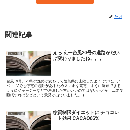
たけ
関連記事
えっ えー台風20号の進路がだい
サイト情報
ぶ変わりましたね。。。
台風19号、20号の進路が変わって徳島県に上陸したようですね。ア
ベマTVでも停電の危険があるためスマホを充電、すぐに避難できる
ようにジャージーなどで睡眠した方がいいのではないかとか、二階で
睡眠すればなどという意見が出ていました。 (...
糖質制限ダイエットに チョコレ
ナイスな一品
ート効果 CACAO86%