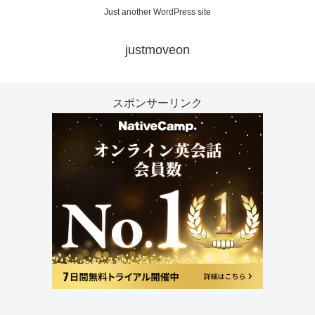
Just another WordPress site
justmoveon
スポンサーリンク