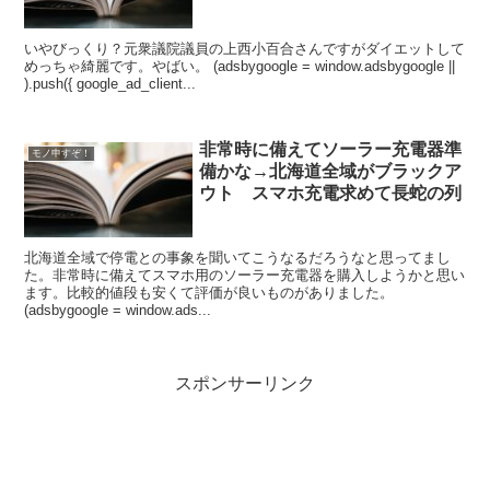
いやびっくり？元衆議院議員の上西小百合さんですがダイエットして
めっちゃ綺麗です。やばい。 (adsbygoogle = window.adsbygoogle ||
).push({ google_ad_client...
非常時に備えてソーラー充電器準
モノ申すぞ！
備かな→北海道全域がブラックア
ウト スマホ充電求めて長蛇の列
北海道全域で停電との事象を聞いてこうなるだろうなと思ってまし
た。非常時に備えてスマホ用のソーラー充電器を購入しようかと思い
ます。比較的値段も安くて評価が良いものがありました。
(adsbygoogle = window.ads...
スポンサーリンク