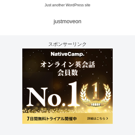
Just another WordPress site
justmoveon
スポンサーリンク