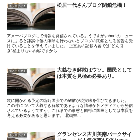
松居一代さんブログ閉鎖危機！
モノ申すぞ！
アメーバブログにて情報を発信されているようですがyahoo!のニュー
スによると誹謗中傷の削除を行わないとブログの閉鎖となる警告を受
けていることを伝えていました。 正直あの記載内容では"どん引
き"極まりない内容ですから...
大義なき解散はウソ。国民として
モノ申すぞ！
は本質を見極め必要あり。
次に開かれる予定の臨時国会での解散が現実味を帯びてきました。
この件について大義なき解散であるような情報が各メディアから発信
されているようですが、これまでの事態と同様に国民としては本質を
考える必要があると思います。 北朝鮮...
グランセンス吉川美南パークサイ
モノ申すぞ！