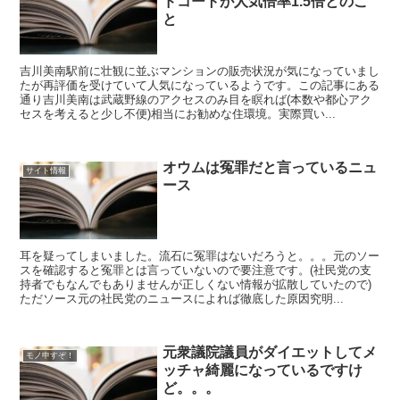
ドコートが人気倍率1.5倍とのこ
と
吉川美南駅前に壮観に並ぶマンションの販売状況が気になっていまし
たが再評価を受けていて人気になっているようです。この記事にある
通り吉川美南は武蔵野線のアクセスのみ目を瞑れば(本数や都心アク
セスを考えると少し不便)相当にお勧めな住環境。実際買い...
オウムは冤罪だと言っているニュ
サイト情報
ース
耳を疑ってしまいました。流石に冤罪はないだろうと。。。元のソー
スを確認すると冤罪とは言っていないので要注意です。(社民党の支
持者でもなんでもありませんが正しくない情報が拡散していたので)
ただソース元の社民党のニュースによれば徹底した原因究明...
元衆議院議員がダイエットしてメ
モノ申すぞ！
ッチャ綺麗になっているですけ
ど。。。