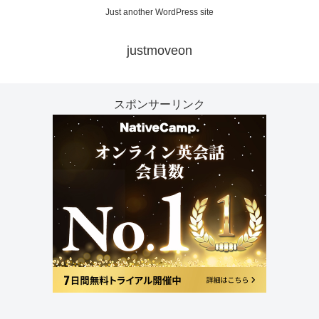
Just another WordPress site
justmoveon
スポンサーリンク