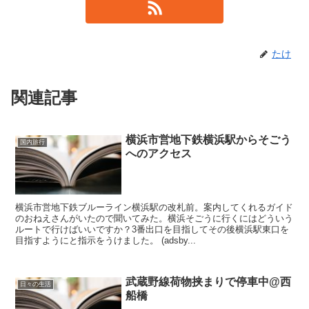
たけ
関連記事
横浜市営地下鉄横浜駅からそごう
国内旅行
へのアクセス
横浜市営地下鉄ブルーライン横浜駅の改札前。案内してくれるガイド
のおねえさんがいたので聞いてみた。横浜そごうに行くにはどういう
ルートで行けばいいですか？3番出口を目指してその後横浜駅東口を
目指すようにと指示をうけました。 (adsby...
武蔵野線荷物挟まりで停車中@西
日々の生活
船橋