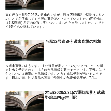
東京行き吉川発7:02発の電車内ですが、現在西船橋駅で荷物挟まりと
のことで急停車してもう既に五分ほど止まっていました。(西船橋に
は7:32到着) 所定の位置に戻りついいましがた出発しました。 おそら
く7分ぐらい遅れています。
台風12号進路今週末直撃の様相
サイト情報
今週末直撃のようです。 まだ進路が定まっていないとのこと。今週
末外出を予定されている方は台風情報を要チェックです。下部に貼り
付けしたのは米軍の台風情報です。どうも進路予測が当たるようで
す 日本の南、沖ノ鳥島の近海で発達中の熱帯低気圧が、7月...
本日(2020/3/31)の通勤風景と武蔵
日々の生活
野線車内@吉川駅