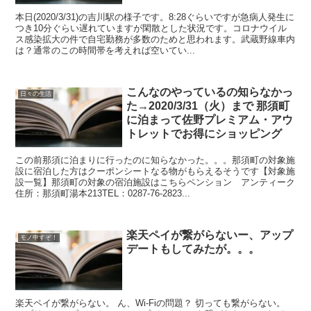
本日(2020/3/31)の吉川駅の様子です。8:28ぐらいですが急病人発生に
つき10分ぐらい遅れていますが閑散とした状況です。コロナウイル
ス感染拡大の件で自宅勤務が多数のためと思われます。武蔵野線車内
は？通常のこの時間帯を考えれば空いてい...
こんなのやっているの知らなかっ
日々の生活
た→2020/3/31（火）まで 那須町
に泊まって佐野プレミアム・アウ
トレットでお得にショッピング
この前那須に泊まりに行ったのに知らなかった。。。那須町の対象施
設に宿泊した方はクーポンシートなる物がもらえるそうです【対象施
設一覧】那須町の対象の宿泊施設はこちらペンション アンティーク
住所：那須町湯本213TEL：0287-76-2823...
楽天ペイが繋がらないー、アップ
モノ申すぞ！
デートもしてみたが。。。
楽天ペイが繋がらない。 ん、Wi-Fiの問題？ 切っても繋がらない。