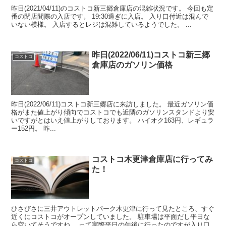
昨日(2021/04/11)のコストコ新三郷倉庫店の混雑状況です。 今回も定
番の閉店間際の入店です。 19:30過ぎに入店。 入り口付近は混んで
いない模様。 入店するとレジは混雑しているようでした。 ...
昨日(2022/06/11)コストコ新三郷
コストコ
倉庫店のガソリン価格
昨日(2022/06/11)コストコ新三郷店に来訪しました。 最近ガソリン価
格がまた値上がり傾向でコストコでも近隣のガソリンスタンドより安
いですがとはいえ値上がりしております。 ハイオク163円、レギュラ
ー152円。 昨...
コストコ木更津倉庫店に行ってみ
コストコ
た！
ひさびさに三井アウトレットパーク木更津に行って見たところ、すぐ
近くにコストコがオープンしていました。 駐車場は平面だし平日な
ら空いてそうですね。 って実際平日の午後に行ったのですが入り口