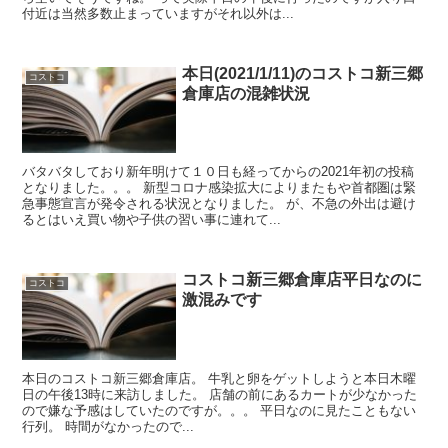
付近は当然多数止まっていますがそれ以外は...
本日(2021/1/11)のコストコ新三郷
コストコ
倉庫店の混雑状況
バタバタしており新年明けて１０日も経ってからの2021年初の投稿
となりました。。。 新型コロナ感染拡大によりまたもや首都圏は緊
急事態宣言が発令される状況となりました。 が、不急の外出は避け
るとはいえ買い物や子供の習い事に連れて...
コストコ新三郷倉庫店平日なのに
コストコ
激混みです
本日のコストコ新三郷倉庫店。 牛乳と卵をゲットしようと本日木曜
日の午後13時に来訪しました。 店舗の前にあるカートが少なかった
ので嫌な予感はしていたのですが。。。 平日なのに見たこともない
行列。 時間がなかったので...