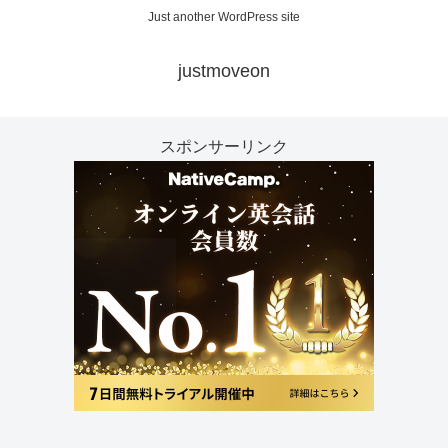
Just another WordPress site
justmoveon
スポンサーリンク