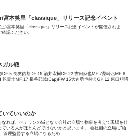
i宮本笑里「classique」リリース記念イベント
1(土)宮本笑里「classique」リリース記念イベントが開催されま
ご確認ください。
ネガル戦
源DF 5 長友佑都DF 19 酒井宏樹DF 22 吉田麻也MF 7柴崎岳MF 8
 乾貴士MF 17 長谷部誠(Cap)FW 15大迫勇也控えGK 12 東口順昭
ていていいのか
もなれば、ベテランの域となり会社の立場で物事を考えて現場を仕
っている人がほとんどではないかと思います。 会社側の立場に"給
、管理監督する立場になるため...