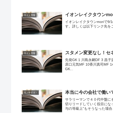
イオンレイクタウンmor
サイト情報
イオンレイクタウンmoriで9/
す。詳しくは以下リンク先を
スタメン変更なし！セ
サイト情報
先発GK 1 川島永嗣DF 3 昌子
原口元気MF 10香川真司MF 14
GK...
本当に今の会社で働い
モノ申すぞ！
サラリーマンで４０代中盤に
切りリードしていく役目にな
与の等級上"もそうなった場合