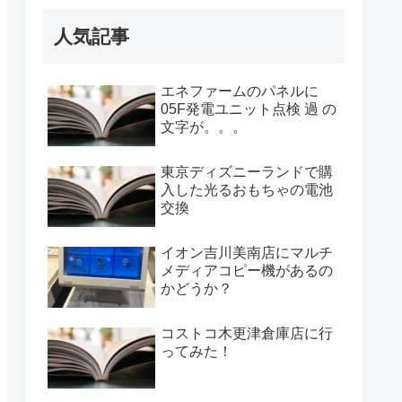
人気記事
エネファームのパネルに
05F発電ユニット点検 過 の
文字が。。。
東京ディズニーランドで購
入した光るおもちゃの電池
交換
イオン吉川美南店にマルチ
メディアコピー機があるの
かどうか？
コストコ木更津倉庫店に行
ってみた！