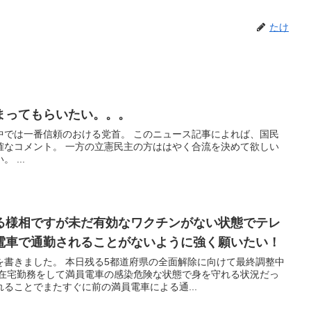
たけ
まってもらいたい。。。
中では一番信頼のおける党首。 このニュース記事によれば、国民
確なコメント。 一方の立憲民主の方ははやく合流を決めて欲しい
 ...
る様相ですが未だ有効なワクチンがない状態でテレ
電車で通勤されることがないように強く願いたい！
を書きました。 本日残る5都道府県の全面解除に向けて最終調整中
て在宅勤務をして満員電車の感染危険な状態で身を守れる状況だっ
ることでまたすぐに前の満員電車による通...