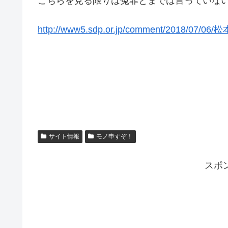
こちらを見る限りは冤罪とまでは言っていな
http://www5.sdp.or.jp/comment/20
サイト情報
モノ申すぞ！
スポ