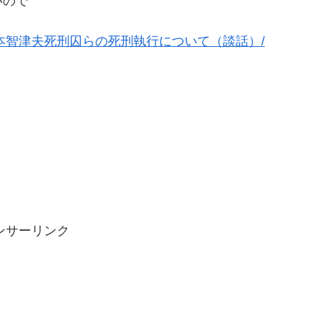
いので
18/07/06/松本智津夫死刑囚らの死刑執行について（談話）/
ンサーリンク