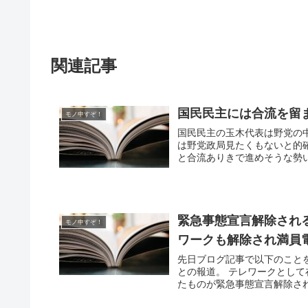
関連記事
国民民主には合流を留
モノ申すぞ！
国民民主の玉木代表は野党の
は野党政局見たくもないと的
と合流ありきで進めそうな勢い。
緊急事態宣言解除され
モノ申すぞ！
ワークも解除され満員
先日ブログ記事で以下のこと
との報道。 テレワークとし
たものが緊急事態宣言解除され