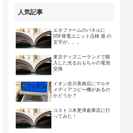
人気記事
エネファームのパネルに
05F発電ユニット点検 過 の
文字が。。。
東京ディズニーランドで購
入した光るおもちゃの電池
交換
イオン吉川美南店にマルチ
メディアコピー機があるの
かどうか？
コストコ木更津倉庫店に行
ってみた！